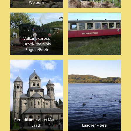
Weibern
Vulkanexpress
(Brohl/Rhein bis
Engeln/Eifel)
Benediktiner Abtei Maria-
Laach
Laacher – See