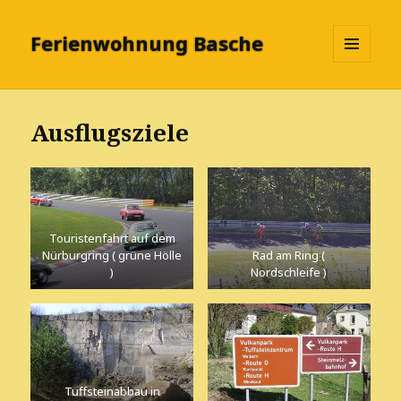
Ferienwohnung Basche
MENÜ
UND
WIDGETS
Ausflugsziele
Touristenfahrt auf dem
Nürburgring ( grüne Hölle
Rad am Ring (
)
Nordschleife )
Tuffsteinabbau in