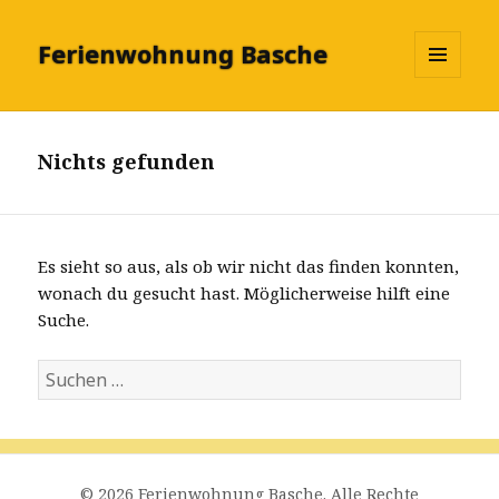
Ferienwohnung Basche
MENÜ
UND
WIDGETS
Nichts gefunden
Es sieht so aus, als ob wir nicht das finden konnten,
wonach du gesucht hast. Möglicherweise hilft eine
Suche.
S
u
c
h
e
© 2026 Ferienwohnung Basche. Alle Rechte